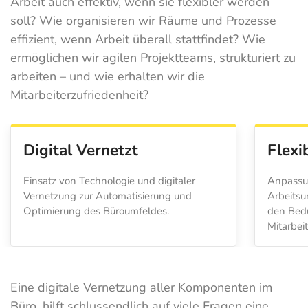
Arbeit auch effektiv, wenn sie flexibler werden
soll? Wie organisieren wir Räume und Prozesse
effizient, wenn Arbeit überall stattfindet? Wie
ermöglichen wir agilen Projektteams, strukturiert zu
arbeiten – und wie erhalten wir die
Mitarbeiterzufriedenheit?
Digital Vernetzt
Flexib
Einsatz von Technologie und digitaler
Anpassun
Vernetzung zur Automatisierung und
Arbeits
Optimierung des Büroumfeldes.
den Bedü
Mitarbei
Eine digitale Vernetzung aller Komponenten im
Büro, hilft schlussendlich auf viele Fragen eine