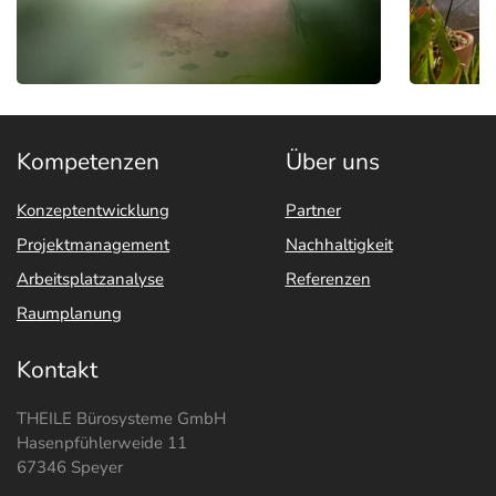
Kompetenzen
Über uns
Konzeptentwicklung
Partner
Projektmanagement
Nachhaltigkeit
Arbeitsplatzanalyse
Referenzen
Raumplanung
Kontakt
THEILE Bürosysteme GmbH
Hasenpfühlerweide 11
67346 Speyer